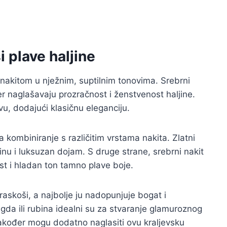
 plave haljine
 nakitom u nježnim, suptilnim tonovima. Srebrni
 jer naglašavaju prozračnost i ženstvenost haljine.
vu, dodajući klasičnu eleganciju.
kombiniranje s različitim vrstama nakita. Zlatni
inu i luksuzan dojam. S druge strane, srebrni nakit
nost i hladan ton tamno plave boje.
raskoši, a najbolje ju nadopunjuje bogat i
agda ili rubina idealni su za stvaranje glamuroznog
 također mogu dodatno naglasiti ovu kraljevsku