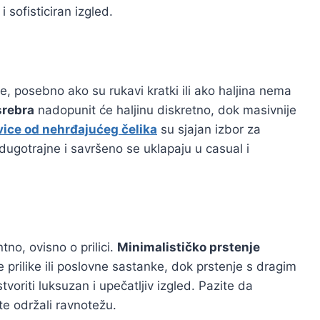
i sofisticiran izgled.
e, posebno ako su rukavi kratki ili ako haljina nema
srebra
nadopunit će haljinu diskretno, dok masivnije
ice od nehrđajućeg čelika
su sjajan izbor za
 dugotrajne i savršeno se uklapaju u casual i
tno, ovisno o prilici.
Minimalističko prstenje
prilike ili poslovne sastanke, dok prstenje s dragim
voriti luksuzan i upečatljiv izgled. Pazite da
te održali ravnotežu.