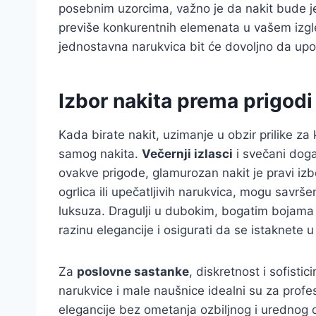
posebnim uzorcima, važno je da nakit bude je
previše konkurentnih elemenata u vašem izgled
jednostavna narukvica bit će dovoljno da upot
Izbor nakita prema prigodi
Kada birate nakit, uzimanje u obzir prilike z
samog nakita.
Večernji izlasci
i svečani doga
ovakve prigode, glamurozan nakit je pravi izbo
ogrlica ili upečatljivih narukvica, mogu savrše
luksuza. Dragulji u dubokim, bogatim bojama 
razinu elegancije i osigurati da se istaknete u
Za
poslovne sastanke
, diskretnost i sofisti
narukvice i male naušnice idealni su za profe
elegancije bez ometanja ozbiljnog i urednog d