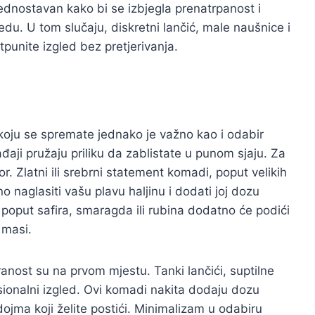
dnostavan kako bi se izbjegla prenatrpanost i
u. U tom slučaju, diskretni lančić, male naušnice i
punite izgled bez pretjerivanja.
a koju se spremate jednako je važno kao i odabir
đaji pružaju priliku da zablistate u punom sjaju. Za
r. Zlatni ili srebrni statement komadi, poput velikih
no naglasiti vašu plavu haljinu i dodati joj dozu
poput safira, smaragda ili rubina dodatno će podići
 masi.
ciranost su na prvom mjestu. Tanki lančići, suptilne
sionalni izgled. Ovi komadi nakita dodaju dozu
ojma koji želite postići. Minimalizam u odabiru