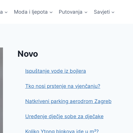
ma
Moda i ljepota
Putovanja
Savjeti
Novo
Ispuštanje vode iz bojlera
Tko nosi prstenje na vjenčanju?
Natkriveni parking aerodrom Zagreb
Uređenje dječje sobe za dječake
Koliko Ytong blokova ide u m²?