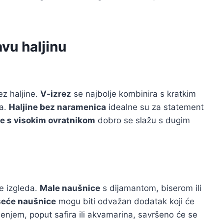
avu haljinu
ez haljine.
V-izrez
se najbolje kombinira s kratkim
za.
Haljine bez naramenica
idealne su za statement
ne s visokim ovratnikom
dobro se slažu s dugim
e izgleda.
Male naušnice
s dijamantom, biserom ili
seće naušnice
mogu biti odvažan dodatak koji će
enjem, poput safira ili akvamarina, savršeno će se