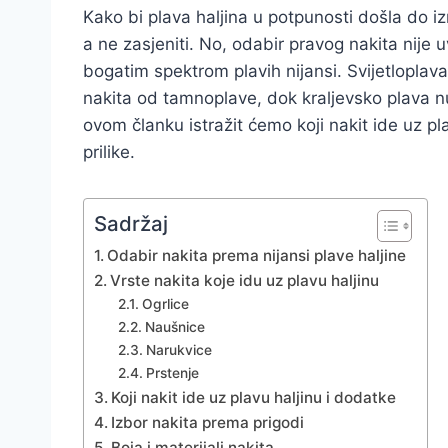
Kako bi plava haljina u potpunosti došla do izr
a ne zasjeniti. No, odabir pravog nakita nije
bogatim spektrom plavih nijansi. Svijetloplava
nakita od tamnoplave, dok kraljevsko plava 
ovom članku istražit ćemo koji nakit ide uz plav
prilike.
Sadržaj
Odabir nakita prema nijansi plave haljine
Vrste nakita koje idu uz plavu haljinu
Ogrlice
Naušnice
Narukvice
Prstenje
Koji nakit ide uz plavu haljinu i dodatke
Izbor nakita prema prigodi
Boja i materijali nakita