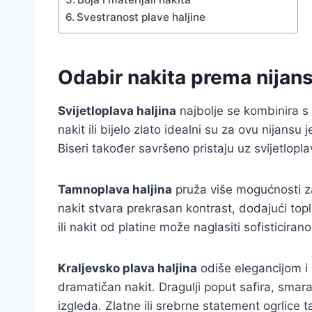
Svestranost plave haljine
Odabir nakita prema nijansi
Svijetloplava haljina
najbolje se kombinira s
nakit ili bijelo zlato idealni su za ovu nijansu
Biseri također savršeno pristaju uz svijetlopla
Tamnoplava haljina
pruža više mogućnosti za 
nakit stvara prekrasan kontrast, dodajući topl
ili nakit od platine može naglasiti sofisticira
Kraljevsko plava haljina
odiše elegancijom i 
dramatičan nakit. Dragulji poput safira, smar
izgleda. Zlatne ili srebrne statement ogrlice