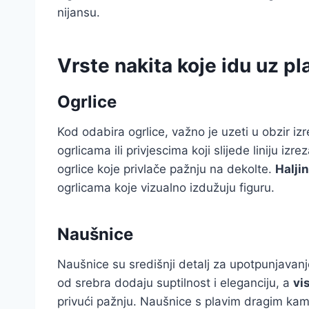
nijansu.
Vrste nakita koje idu uz pl
Ogrlice
Kod odabira ogrlice, važno je uzeti u obzir izr
ogrlicama ili privjescima koji slijede liniju izre
ogrlice koje privlače pažnju na dekolte.
Halji
ogrlicama koje vizualno izdužuju figuru.
Naušnice
Naušnice su središnji detalj za upotpunjavanj
od srebra dodaju suptilnost i eleganciju, a
vi
privući pažnju. Naušnice s plavim dragim kam