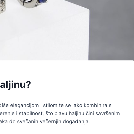
haljinu?
diše elegancijom i stilom te se lako kombinira s
renje i stabilnost, što plavu haljinu čini savršenim
naka do svečanih večernjih događanja.