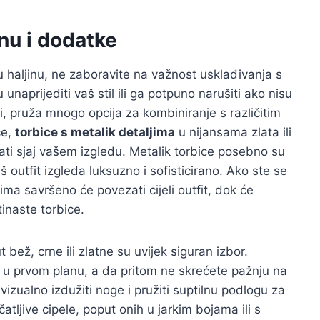
inu i dodatke
u haljinu, ne zaboravite na važnost usklađivanja s
naprijediti vaš stil ili ga potpuno narušiti ako nisu
i, pruža mnogo opcija za kombiniranje s različitim
ce,
torbice s metalik detaljima
u nijansama zlata ili
ati sjaj vašem izgledu. Metalik torbice posebno su
š outfit izgleda luksuzno i sofisticirano. Ako ste se
ljima savršeno će povezati cijeli outfit, dok će
tinaste torbice.
 bež, crne ili zlatne su uvijek siguran izbor.
 u prvom planu, a da pritom ne skrećete pažnju na
vizualno izdužiti noge i pružiti suptilnu podlogu za
tljive cipele, poput onih u jarkim bojama ili s