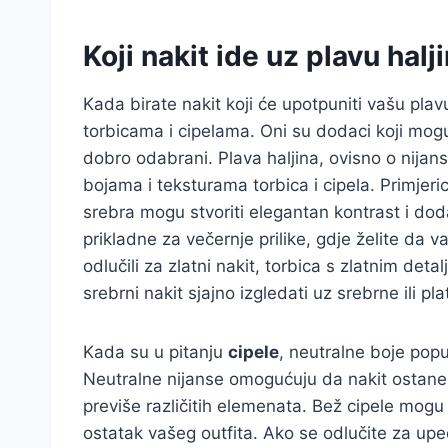
Koji nakit ide uz plavu halj
Kada birate nakit koji će upotpuniti vašu plav
torbicama i cipelama. Oni su dodaci koji mogu u
dobro odabrani. Plava haljina, ovisno o nijans
bojama i teksturama torbica i cipela. Primjeri
srebra mogu stvoriti elegantan kontrast i dod
prikladne za večernje prilike, gdje želite da va
odlučili za zlatni nakit, torbica s zlatnim deta
srebrni nakit sjajno izgledati uz srebrne ili pla
Kada su u pitanju
cipele
, neutralne boje poput
Neutralne nijanse omogućuju da nakit ostane
previše različitih elemenata. Bež cipele mogu 
ostatak vašeg outfita. Ako se odlučite za upeča