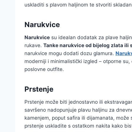
uskladiti s plavom haljinom te stvoriti skladan 
Narukvice
Narukvice
su idealan dodatak za plave haljin
rukave.
Tanke narukvice od bijelog zlata ili 
narukvice mogu dodati dozu glamura.
Narukv
moderniji i minimalistički izgled – otporne su,
poslovne outfite.
Prstenje
Prstenje može biti jednostavno ili ekstravagan
savršeno nadopunjuje plavu haljinu za dnevne 
kamenjem, poput safira ili dijamanata, može st
prstenje uskladite s ostatkom nakita kako bis